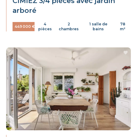
CIMIEZ 3/4 pièces avec jardin
arboré
4
2
1 salle de
78
449 000 €
pièces
chambres
bains
m²