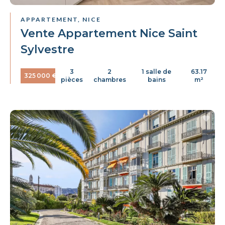
APPARTEMENT, NICE
Vente Appartement Nice Saint
Sylvestre
3
2
1 salle de
63.17
325 000 €
pièces
chambres
bains
m²