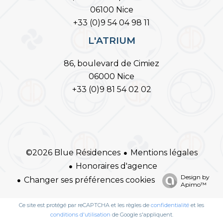
06100 Nice
+33 (0)9 54 04 98 11
L'ATRIUM
86, boulevard de Cimiez
06000 Nice
+33 (0)9 81 54 02 02
Mentions légales
©2026 Blue Résidences
Honoraires d'agence
Design by
Changer ses préférences cookies
Apimo™
Ce site est protégé par reCAPTCHA et les règles de
confidentialité
et les
conditions d'utilisation
de Google s'appliquent.