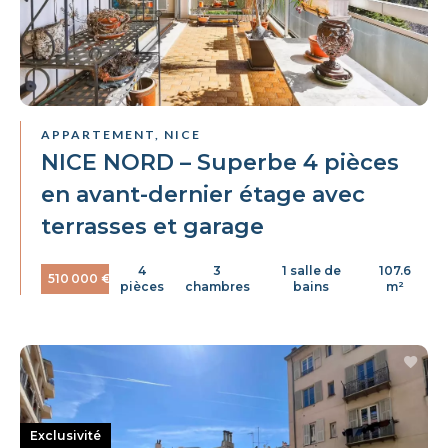
APPARTEMENT, NICE
NICE NORD – Superbe 4 pièces
en avant-dernier étage avec
terrasses et garage
4
3
1 salle de
107.6
510 000 €
pièces
chambres
bains
m²
Exclusivité