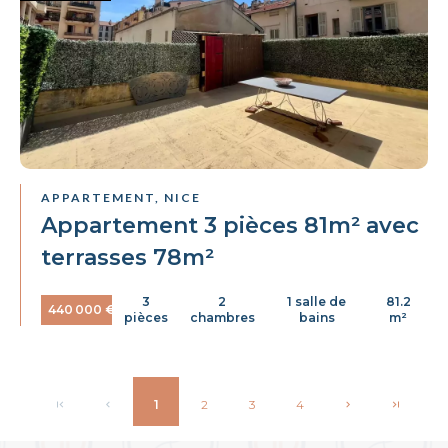
APPARTEMENT, NICE
Appartement 3 pièces 81m² avec
terrasses 78m²
3
2
1 salle de
81.2
440 000 €
pièces
chambres
bains
m²
1
2
3
4