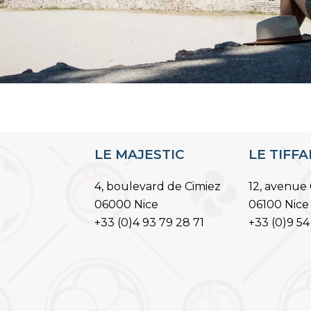
LE MAJESTIC
LE TIFF
4, boulevard de Cimiez
12, avenue 
06000 Nice
06100 Nice
+33 (0)4 93 79 28 71
+33 (0)9 54