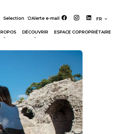
System : An error as occured, unable to contact api
Selection
Alerte e-mail
FR
PROPOS
DÉCOUVRIR
ESPACE COPROPRIÉTAIRE