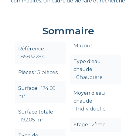
commodités. Un cadre de vie rare et recherché
Sommaire
Mazout
Référence
85832284
Type d'eau
chaude
Pièces
5 pièces
Chaudière
Surface
174.09
Moyen d'eau
m²
chaude
Individuelle
Surface totale
192.05 m²
Étage
2ème
Type de