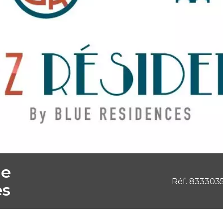
le
Réf. 833303
es