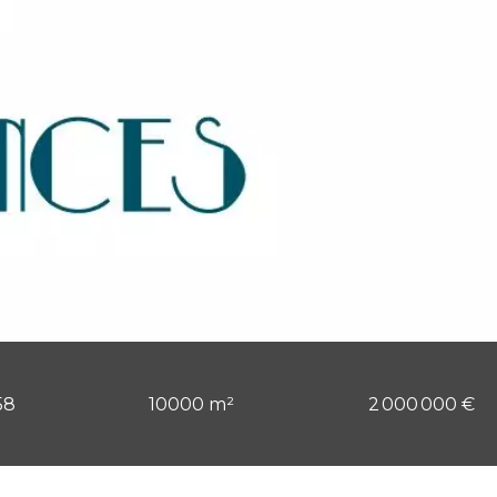
58
10000 m²
2 000 000 €