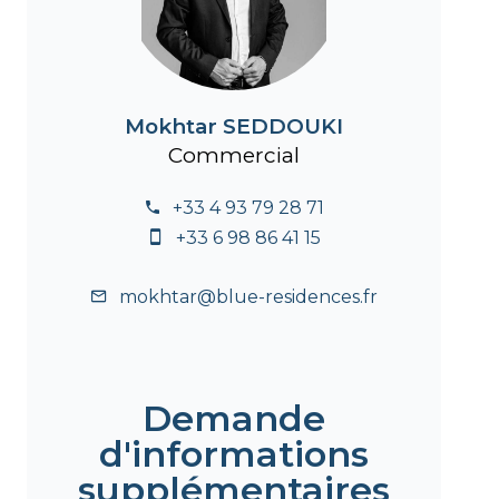
Mokhtar SEDDOUKI
Commercial
+33 4 93 79 28 71
+33 6 98 86 41 15
mokhtar@blue-residences.fr
Demande
d'informations
supplémentaires