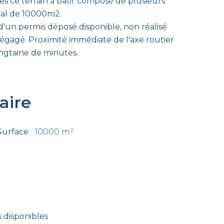
 ce terrain à bâtir composé de plusieurs
tal de 10000m2.
d'un permis déposé disponible, non réalisé
gagé. Proximité immédiate de l'axe routier
ingtaine de minutes.
ire
Surface
10000 m²
 disponibles