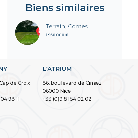
Biens similaires
Terrain, Contes
1 950 000 €
ANY
L'ATRIUM
Cap de Croix
86, boulevard de Cimiez
06000 Nice
 04 98 11
+33 (0)9 81 54 02 02