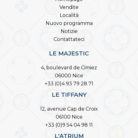
Vendite
Località
Nuovo programma
Notizie
Contattateci
LE MAJESTIC
4, boulevard de Cimiez
06000 Nice
+33 (0)4 93 79 28 71
LE TIFFANY
12, avenue Cap de Croix
06100 Nice
+33 (0)9 54 04 98 11
L'ATRIUM