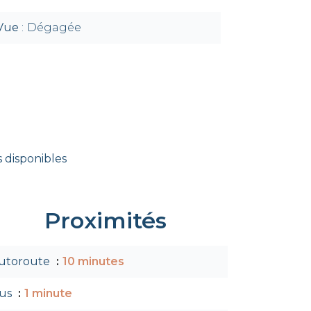
Vue
Dégagée
 disponibles
Proximités
utoroute
10 minutes
us
1 minute