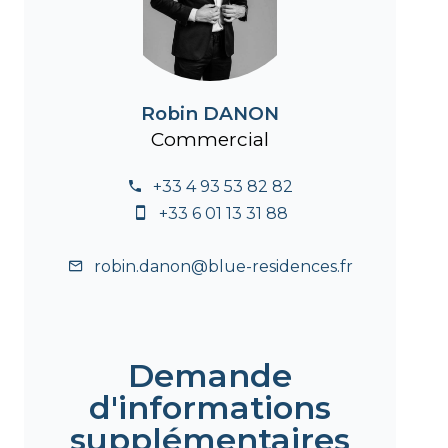
Robin DANON
Commercial
+33 4 93 53 82 82
+33 6 01 13 31 88
robin.danon@blue-residences.fr
Demande
d'informations
supplémentaires