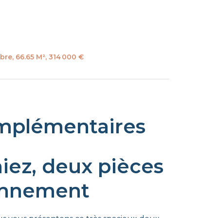
re, 66.65 M², 314 000 €
mplémentaires
iez, deux pièces
onnement