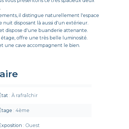
ous vous présentons ce très spacieux deux
.
ents, il distingue naturellement l'espace
 nuit disposant là aussi d'un extérieur.
² et dispose d'une buanderie attenante.
étage, offre une très belle luminosité.
et une cave accompagnent le bien.
ire
État
À rafraîchir
Étage
4ème
Exposition
Ouest