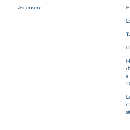
Ascenseur
H
L
T
C
M
d
à
2
L
c
s