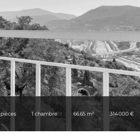
 pièces
1 chambre
66.65 m²
314 000 €