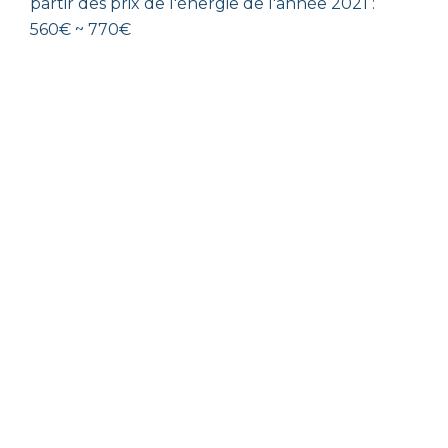
partir des prix de l'énergie de l'année 2021 :
560€ ~ 770€