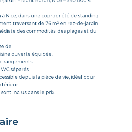
jardin – Mont Boron, Nice – 540 000 €
 à Nice, dans une copropriété de standing
ement traversant de 76 m² en rez-de-jardin
mmédiate des commodités, des plages et du
e de :
isine ouverte équipée,
c rangements,
, WC séparés.
essible depuis la pièce de vie, idéal pour
xtérieur.
ont inclus dans le prix.
ire