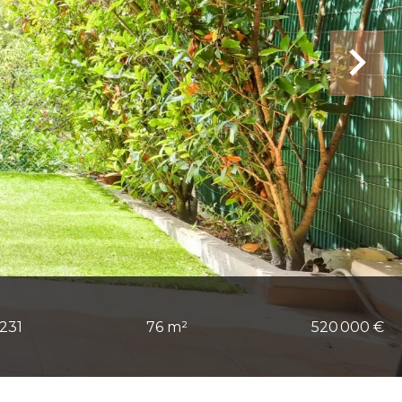
231
76 m²
520 000 €