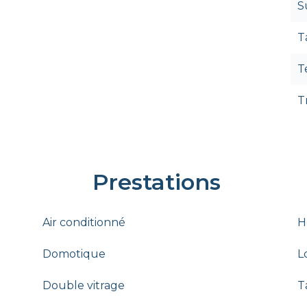
S
T
T
T
Prestations
Air conditionné
H
Domotique
L
Double vitrage
T