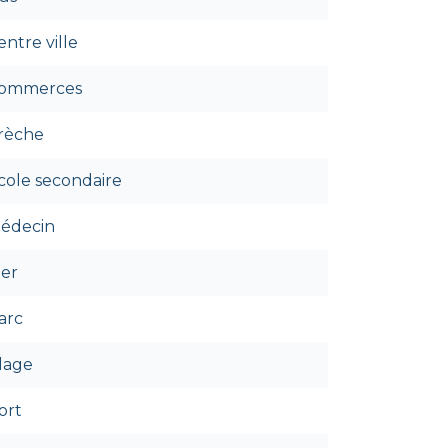
entre ville
ommerces
rèche
cole secondaire
édecin
er
arc
lage
ort