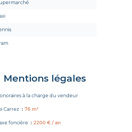
upermarché
axi
ennis
ram
Mentions légales
onoraires à la charge du vendeur
oi Carrez
76 m²
axe foncière
2200 € / an