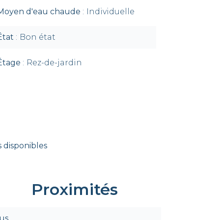
Moyen d'eau chaude
Individuelle
État
Bon état
Étage
Rez-de-jardin
 disponibles
Proximités
us