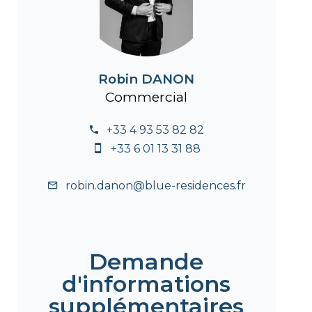
Robin DANON
Commercial
+33 4 93 53 82 82
+33 6 01 13 31 88
robin.danon@blue-residences.fr
Demande
d'informations
supplémentaires