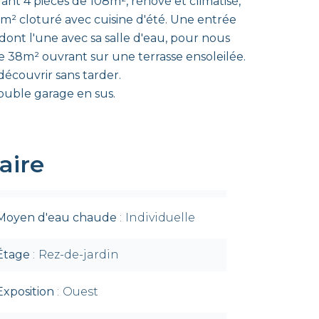
ant 4 pièces de 108m², rénové et climatisé,
 m² cloturé avec cuisine d'été. Une entrée
dont l'une avec sa salle d'eau, pour nous
 38m² ouvrant sur une terrasse ensoleilée.
découvrir sans tarder.
double garage en sus.
ire
Moyen d'eau chaude
Individuelle
Étage
Rez-de-jardin
Exposition
Ouest