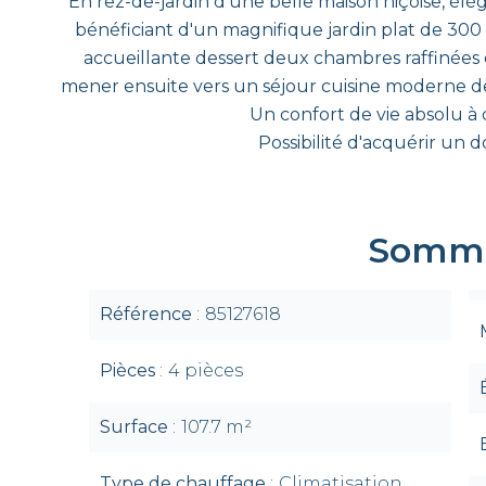
En rez-de-jardin d'une belle maison niçoise, élég
bénéficiant d'un magnifique jardin plat de 300
accueillante dessert deux chambres raffinées 
mener ensuite vers un séjour cuisine moderne de
Un confort de vie absolu à 
Possibilité d'acquérir un 
Somma
Référence
85127618
Pièces
4 pièces
Surface
107.7 m²
Type de chauffage
Climatisation