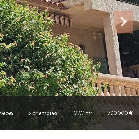
pièces
3 chambres
107.7 m²
790 000 €