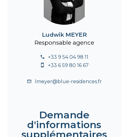
Ludwik MEYER
Responsable agence
+33 9 54 04 98 11
+33 6 59 80 16 67
lmeyer@blue-residences.fr
Demande
d'informations
supplémentaires