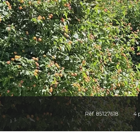
Réf. 85127618
4 