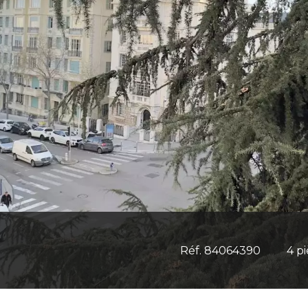
Réf. 84064390
4 p