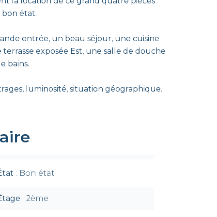
 la location de ce grand quatre pièces
 bon état.
ande entrée, un beau séjour, une cuisine
 terrasse exposée Est, une salle de douche
e bains.
rages, luminosité, situation géographique.
ire
État
Bon état
Étage
2ème