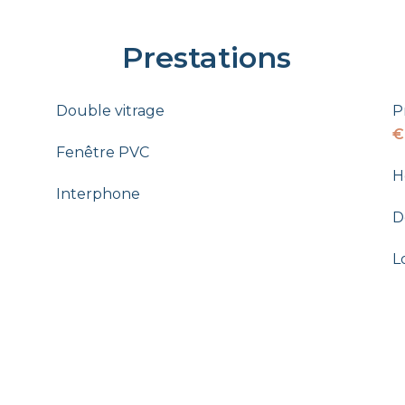
Prestations
Double vitrage
P
€
Fenêtre PVC
H
Interphone
D
L