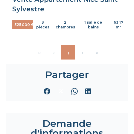
Sylvestre
3
2
1 salle de
63.17
325 000 €
pièces
chambres
bains
m²
1
Partager
Demande
d'informations