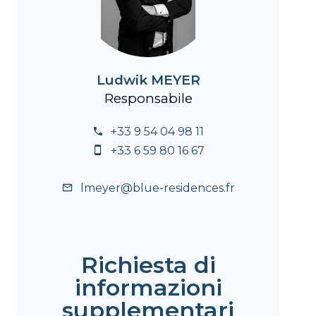
Ludwik MEYER
Responsabile
+33 9 54 04 98 11
+33 6 59 80 16 67
lmeyer@blue-residences.fr
Richiesta di
informazioni
supplementari