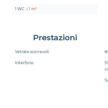
1 WC
1 m²
Prestazioni
Vetrate scorrevoli
8
Interfono
5
c
S