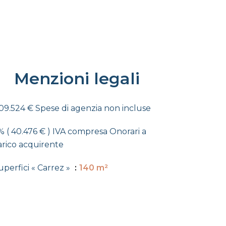
Menzioni legali
09.524 € Spese di agenzia non incluse
% ( 40.476 € ) IVA compresa Onorari a
arico acquirente
uperfici « Carrez »
140 m²