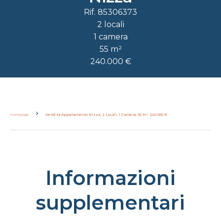
Rif. 85306373
2 locali
1 camera
55 m²
240.000 €
Homepage
Vendita Appartamento Nizza, 2 Locali, 1 Camera, 55 M², 240.000 €
Informazioni
supplementari