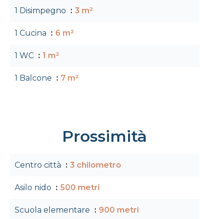
1 Disimpegno
3 m²
1 Cucina
6 m²
1 WC
1 m²
1 Balcone
7 m²
Prossimità
Centro città
3 chilometro
Asilo nido
500 metri
Scuola elementare
900 metri