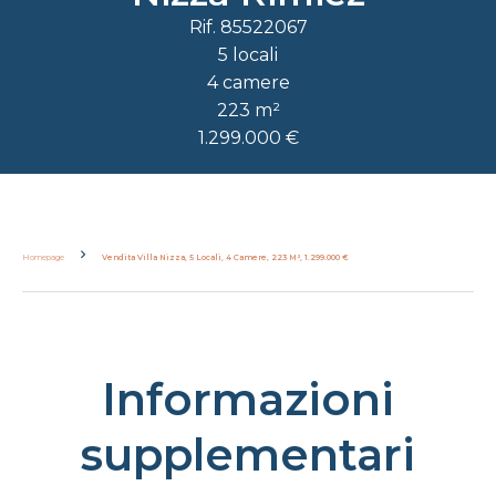
Rif. 85522067
5 locali
4 camere
223 m²
1.299.000 €
Homepage
Vendita Villa Nizza, 5 Locali, 4 Camere, 223 M², 1.299.000 €
Informazioni
supplementari