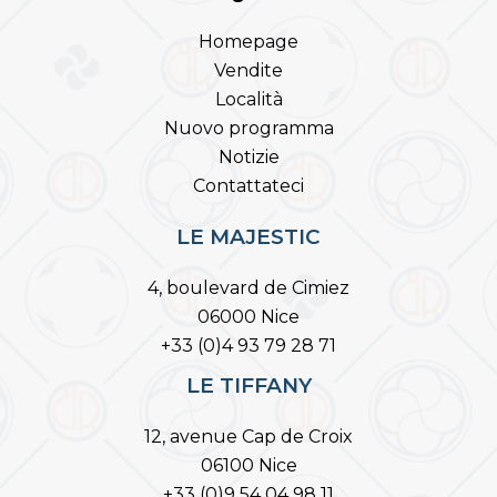
Homepage
Vendite
Località
Nuovo programma
Notizie
Contattateci
LE MAJESTIC
4, boulevard de Cimiez
06000 Nice
+33 (0)4 93 79 28 71
LE TIFFANY
12, avenue Cap de Croix
06100 Nice
+33 (0)9 54 04 98 11