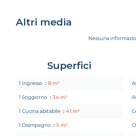
Altri media
Nessuna informazio
Superfici
1 Ingresso
8 m²
A
1 Soggiorno
34 m²
A
1 Cucina abitabile
41 m²
C
1 Disimpegno
5 m²
O