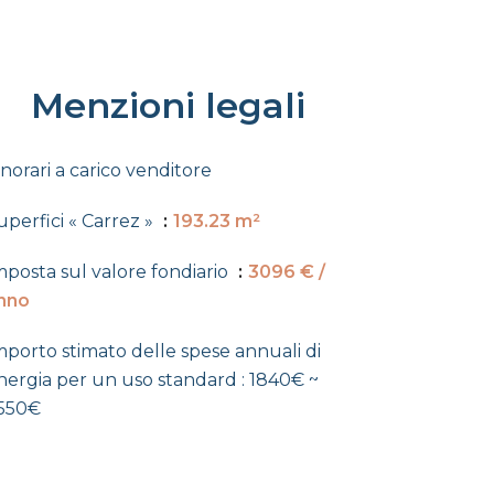
Menzioni legali
norari a carico venditore
uperfici « Carrez »
193.23 m²
mposta sul valore fondiario
3096 € /
nno
mporto stimato delle spese annuali di
nergia per un uso standard : 1840€ ~
550€