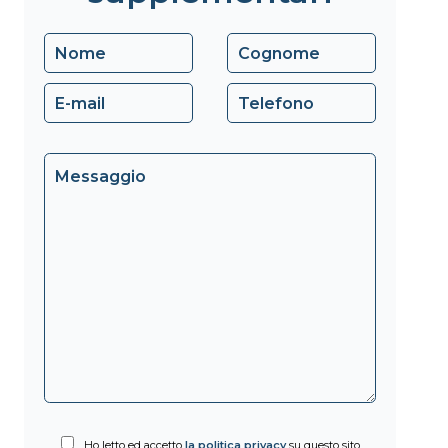
Ho letto ed accetto
la politica privacy
su questo sito