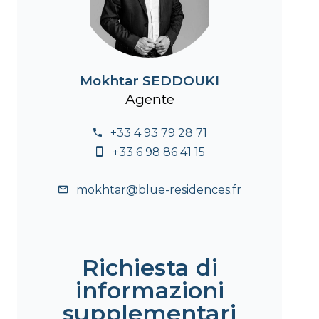
Mokhtar SEDDOUKI
Agente
+33 4 93 79 28 71
+33 6 98 86 41 15
mokhtar@blue-residences.fr
Richiesta di
informazioni
supplementari