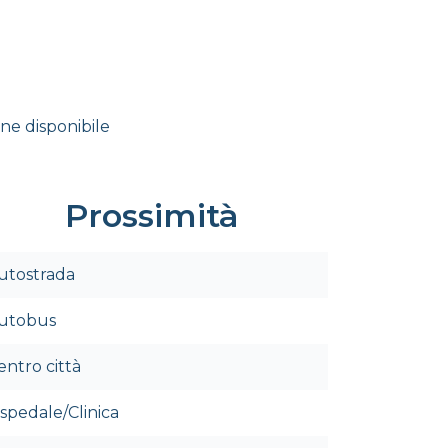
ne disponibile
Prossimità
utostrada
utobus
entro città
spedale/Clinica