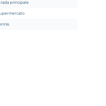
trada principale
upermercato
ennis