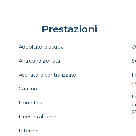
Prestazioni
Addolcitore acqua
O
Aria condizionata
S
Aspiratore centralizzato
I
a
Camino
I
Domotica
e
2
Finestra alluminio
Internet