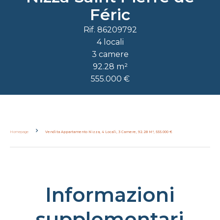
Féric
Rif. 86209792
4 locali
3 camere
92.28 m²
555.000 €
Homepage
Vendita Appartamento Nizza, 4 Locali, 3 Camere, 92.28 M², 555.000 €
Informazioni
supplementari