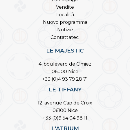
Vendite
Località
Nuovo programma
Notizie
Contattateci
LE MAJESTIC
4, boulevard de Cimiez
06000 Nice
+33 (0)4 93 79 28 71
LE TIFFANY
12, avenue Cap de Croix
06100 Nice
+33 (0)9 54 04 98 11
L'ATRIUM