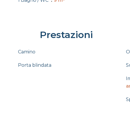
1 Bagno / WC
9 m²
Prestazioni
Camino
O
Porta blindata
S
I
a
S