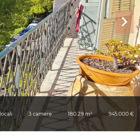
locali
3 camere
180.29 m²
945.000 €