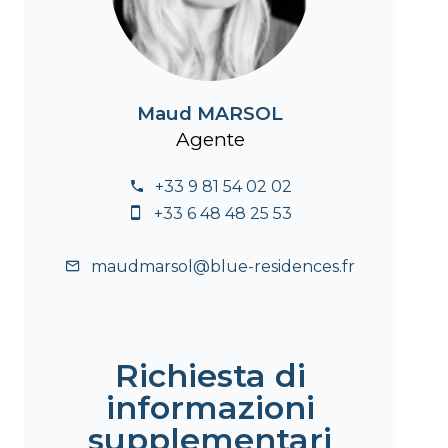
Maud MARSOL
Agente
+33 9 81 54 02 02
+33 6 48 48 25 53
maudmarsol@blue-residences.fr
Richiesta di
informazioni
supplementari