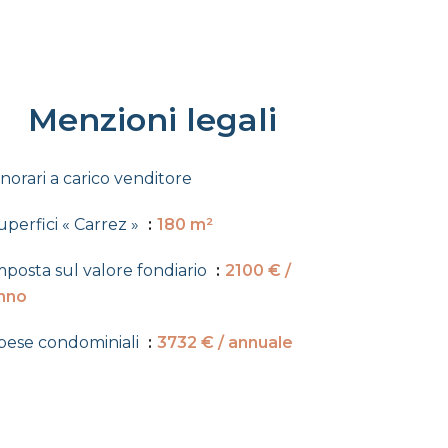
Menzioni legali
norari a carico venditore
uperfici « Carrez »
180 m²
mposta sul valore fondiario
2100 € /
nno
pese condominiali
3732 € / annuale