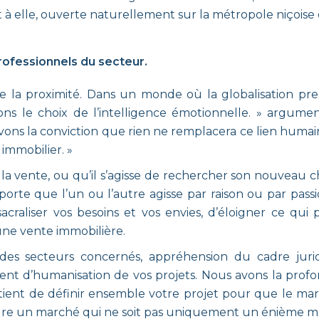
nt à elle, ouverte naturellement sur la métropole niçoise 
rofessionnels du secteur.
e la proximité. Dans un monde où la globalisation pren
 faisons le choix de l’intelligence émotionnelle. » argu
ons la conviction que rien ne remplacera ce lien humai
immobilier. »
à la vente, ou qu’il s’agisse de rechercher son nouveau c
porte que l’un ou l’autre agisse par raison ou par passi
sacraliser vos besoins et vos envies, d’éloigner ce qui 
une vente immobilière.
des secteurs concernés, appréhension du cadre juri
nt d’humanisation de vos projets. Nous avons la profon
tient de définir ensemble votre projet pour que le marc
demeure un marché qui ne soit pas uniquement un énième m