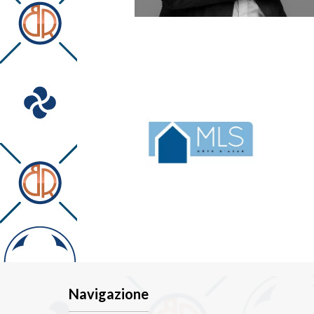
n@blue-residences.fr
lmeyer@blue-residenc
Navigazione