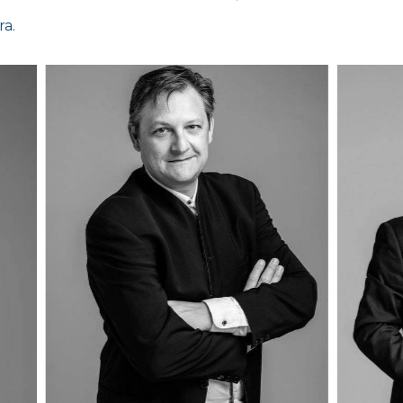
ra.
Mokhtar SEDDOUKI
+33 4 93 79 28 71
+33 6 98 86 41 15