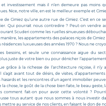
ie et investissement mais il n’en demeure pas moins q
ues. Nice, notre ville, en est le meilleur exemple et Cimie
 de Cimiez qu’une autre rue de Cimiez. C’est en ce se
tier. Qui pourrait nous contredire ? Peut-on vendre
entourant Scuderi comme les ruelles sinueuses débouch
manière, les appartements des palaces niçois de Cimiez
résidences luxueuses des années 1970 ? Nous ne croyo
es besoins, et seule une connaissance aigue du sect
plus juste de votre bien ou pour dénicher l’appartement
ue grâce à la richesse de l’architecture niçoise, il n
 s’agit avant tout de désirs, de visites, d’appartements 
s hasards et les rencontres d’un agent immobilier peuven
e la chose, le goût de la chose bien faite, le beau geste,
ors comment fait-on pour avoir cette volonté ? Pou
sse tous autant que nous sommes à nous investir dan
ttre au service de nos clients, en faisant le don de no