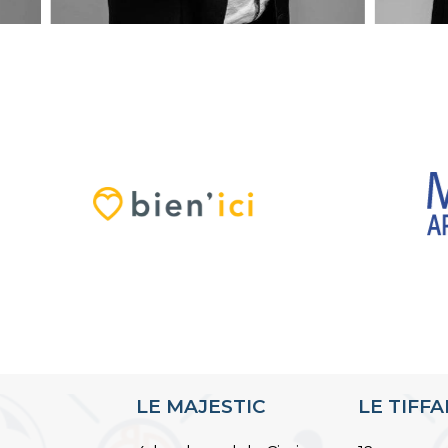
es.fr
mokhtar@blue-residences.fr
LE MAJESTIC
LE TIFF