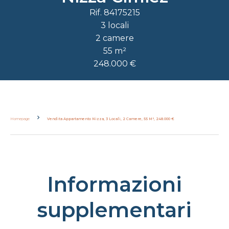
Rif. 84175215
3 locali
2 camere
55 m²
248.000 €
Homepage
Vendita Appartamento Nizza, 3 Locali, 2 Camere, 55 M², 248.000 €
Informazioni
supplementari