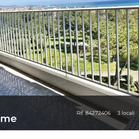
Rif. 84272406
3 locali
ome