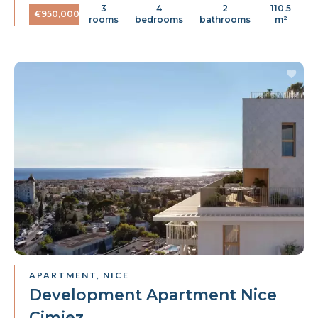
3
4
2
110.5
€950,000
rooms
bedrooms
bathrooms
m²
APARTMENT, NICE
Development Apartment Nice
Cimiez