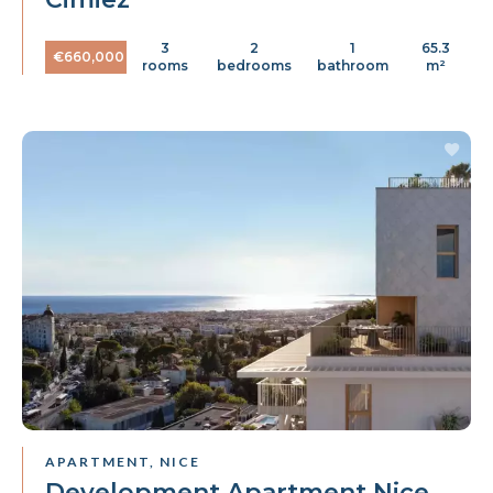
3
2
1
65.3
€660,000
rooms
bedrooms
bathroom
m²
APARTMENT, NICE
Development Apartment Nice