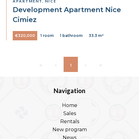
APARTMENT, NICE
Development Apartment Nice
Cimiez
€320,000
1 room
1 bathroom
33.3 m²
1
Navigation
Home
Sales
Rentals
New program
News