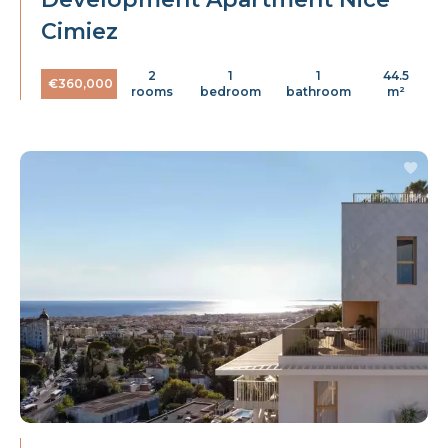
Cimiez
2
1
1
44.5
€360,000
rooms
bedroom
bathroom
m²